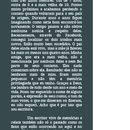
com três filhos menores. Um de 7 anos,
outra de 8 e a mais velha de 10. Fomos
muito próximos e acabamos perdendo o
contato quando voltaram para o seu país
de origem. Durante anos e anos fiquei
imaginando como seria bom encontrá-los
novamente. O tempo passou e não obtive
nenhuma notícia a respeito deles.
Recentemente, através do Facebook,
consegui localizar os dois irmãos mais
novos. Estão muito bem sucedidos. O pai
deles ainda está vivo, mas a mãe já faleceu
há mais ou menos uns quatro anos. Minha
amiga, que era a mais velha, não é
mencionada por nenhum deles e nem faz
parte de seus contatos. Eles nada
comentam sobre ela. Resultado: eles não se
lembram mais de mim. Eram muito
pequenos e não têm a memória
privilegiada que eu tenho. Graças a Deus,
me lembro de tudo desde um ano e meio de
vida. Posso ter esquecido o nome de alguns
porém, a expressão de seus rostos, o tom de
suas vozes, o que me disseram ou fizeram,
eu não esqueci. Acho que é por isso que
sou escritora.
Um escritor vive de memórias e
relata também não só o passado como os
fatos que estão ocorrendo no aqui e no