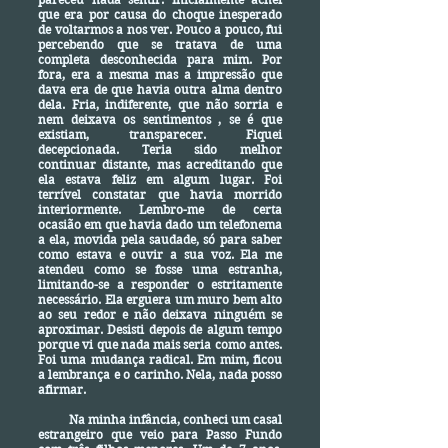
que era por causa do choque inesperado
de voltarmos a nos ver. Pouco a pouco, fui
percebendo que se tratava de uma
completa desconhecida para mim. Por
fora, era a mesma mas a impressão que
dava era de que havia outra alma dentro
dela. Fria, indiferente, que não sorria e
nem deixava os sentimentos , se é que
existiam, transparecer. Fiquei
decepcionada. Teria sido melhor
continuar distante, mas acreditando que
ela estava feliz em algum lugar. Foi
terrível constatar que havia morrido
interiormente. Lembro-me de certa
ocasião em que havia dado um telefonema
a ela, movida pela saudade, só para saber
como estava e ouvir a sua voz. Ela me
atendeu como se fosse uma estranha,
limitando-se a responder o estritamente
necessário. Ela erguera um muro bem alto
ao seu redor e não deixava ninguém se
aproximar. Desisti depois de algum tempo
porque vi que nada mais seria como antes.
Foi uma mudança radical. Em mim, ficou
a lembrança e o carinho. Nela, nada posso
afirmar.
Na minha infância, conheci um casal
estrangeiro que veio para Passo Fundo