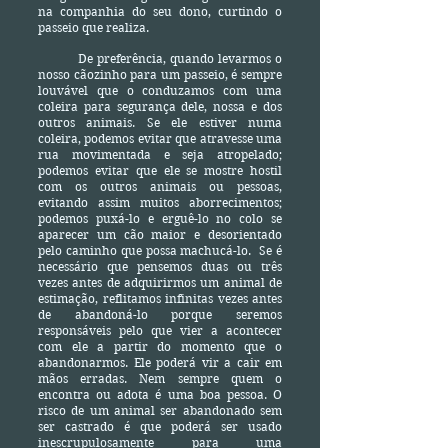
na companhia do seu dono, curtindo o
passeio que realiza.
De preferência, quando levarmos o
nosso cãozinho para um passeio, é sempre
louvável que o conduzamos com uma
coleira para segurança dele, nossa e dos
outros animais. Se ele estiver numa
coleira, podemos evitar que atravesse uma
rua movimentada e seja atropelado;
podemos evitar que ele se mostre hostil
com os outros animais ou pessoas,
evitando assim muitos aborrecimentos;
podemos puxá-lo e erguê-lo no colo se
aparecer um cão maior e desorientado
pelo caminho que possa machucá-lo. Se é
necessário que pensemos duas ou três
vezes antes de adquirirmos um animal de
estimação, reflitamos infinitas vezes antes
de abandoná-lo porque seremos
responsáveis pelo que vier a acontecer
com ele a partir do momento que o
abandonarmos. Ele poderá vir a cair em
mãos erradas. Nem sempre quem o
encontra ou adota é uma boa pessoa. O
risco de um animal ser abandonado sem
ser castrado é que poderá ser usado
inescrupulosamente para uma