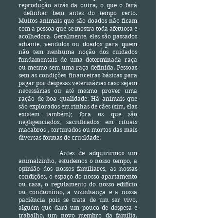
reprodução atrás da outra, o que o fará
definhar bem antes do tempo certo.
Muitos animais que são doados não ficam
com a pessoa que se mostra toda afetuosa e
acolhedora. Geralmente, eles são passados
adiante, vendidos ou doados para quem
não tem nenhuma noção dos cuidados
fundamentais de uma determinada raça
ou mesmo sem uma raça definida. Pessoas
sem as condições financeiras básicas para
pagar por despesas veterinárias caso sejam
necessárias ou até mesmo prover uma
ração de boa qualidade. Há animais que
são explorados em rinhas de cães (sim, elas
existem também); fora os que são
negligenciados, sacrificados em rituais
macabros , torturados ou mortos das mais
diversas formas de crueldade.
Antes de adquirirmos um
animalzinho, estudemos o nosso tempo, a
opinião dos nossos familiares, as nossas
condições, o espaço do nosso apartamento
ou casa, o regulamento do nosso edifício
ou condomínio, a vizinhança e a nossa
paciência pois se trata de um ser vivo,
alguém que dará um pouco de despesa e
trabalho, um novo membro da família.