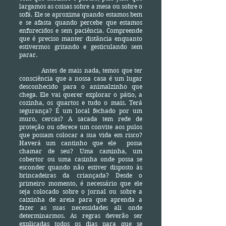
largamos as coisas sobre a mesa ou sobre o
sofá. Ele se aproxima quando estamos bem
e se afasta quando percebe que estamos
enfurecidos e sem paciência. Compreende
que é preciso manter distância enquanto
estivermos gritando e gesticulando sem
parar.
Antes de mais nada, temos que ter
consciência que a nossa casa é um lugar
desconhecido para o animalzinho que
chega. Ele vai querer explorar o pátio, a
cozinha, os quartos e tudo o mais. Terá
segurança? É um local fechado por um
muro, cercas? A sacada tem rede de
proteção ou oferece um convite aos pulos
que possam colocar a sua vida em risco?
Haverá um cantinho que ele possa
chamar de seu? Uma caminha, um
cobertor ou uma casinha onde possa se
esconder quando não estiver disposto às
brincadeiras da criançada? Desde o
primeiro momento, é necessário que ele
seja colocado sobre o jornal ou sobre a
caixinha de areia para que aprenda a
fazer as suas necessidades ali onde
determinarmos. As regras deverão ser
explicadas todos os dias para que se