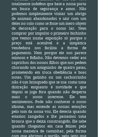
totalmente indefeso que bate a nossa porta
em busca de segurança e amor. Não
podemos simplesmente visitar um abrigo
de animais abandonados e sair com um
deles no colo como se fosse um mero objeto
de decoração para o nosso lar. Nem
comprar por impulso o primeiro bichinho
que vemos numa exposição só porque o
preço está acessível e a simpática
vendedora nos facilita a forma de
pagamento. Nem porque ele nos parece
mimoso e fofinho. Não devemos ceder aos
caprichos dos nossos filhos que nos pedem
chorando um amiguinho de quatro patas,
prometendo em troca obediência e boas
notas. Um gatinho ou um cachorrinho
não é um brinquedo que se usa como uma
distração enquanto é novidade e que
depois se joga fora quando não desperta
mais o nosso interesse. Ele tem
sentimentos. Pode não conhecer o nosso
idioma, mas entende as nossas emoções
pelo tom da nossa voz. Ele detecta quando
estamos zangados e lhe passamos uma
bronca que o deixa constrangido. Ele sabe
quando chegamos em casa felizes pela
nossa maneira de caminhar, pela forma
com que abrimos o portão, pelo jeito que