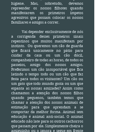
higiene. Mas, sobretudo, devemos
repreender os nossos filhotes quando
manifestarem os primeiros ímpetos
agressivos que possam colocar os nossos
familiares e amigos a correr.
Vai depender exclusivamente de nós
a corrigenda desses primeiros sinais
repentinos que muitos manifestam por
instinto. Ou queremos um cão de guarda
que ficará unicamente no pátio para
cuidar da casa ou um cão dócil,
companheiro de todas as horas, de todos os
passeios, amigo dos nossos amigos.
Preferimos um cão insuportável que fica
latindo o tempo todo ou um cão que faz
festa para todos os visitantes? Um cão ou
um gato que todo mundo gosta ou um que
espanta as nossas amizades? Assim como
chamamos a atenção dos nossos filhos
quando pequenos, também temos que
chamar a atenção dos nossos animais de
estimação para que aprendam a se
comportar da melhor forma. Animal sem
educação é animal anti-social. O animal
educado não late para os outros cachorros
que passam por ele. Simplesmente cheira o
amiguinho ou o ignora e segue em frente