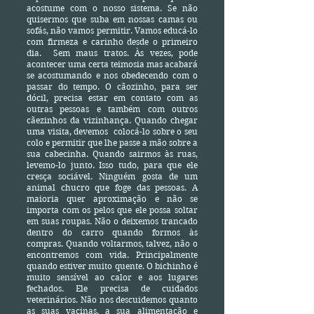
acostume com o nosso sistema. Se não
quisermos que suba em nossas camas ou
sofás, não vamos permitir. Vamos educá-lo
com firmeza e carinho desde o primeiro
dia. Sem maus tratos. Às vezes, pode
acontecer uma certa teimosia mas acabará
se acostumando e nos obedecendo com o
passar do tempo. O cãozinho, para ser
dócil, precisa estar em contato com as
outras pessoas e também com outros
cãezinhos da vizinhança. Quando chegar
uma visita, devemos colocá-lo sobre o seu
colo e permitir que lhe passe a mão sobre a
sua cabecinha. Quando sairmos às ruas,
levemo-lo junto. Isso tudo, para que ele
cresça sociável. Ninguém gosta de um
animal chucro que foge das pessoas. A
maioria quer aproximação e não se
importa com os pelos que ele possa soltar
em suas roupas. Não o deixemos trancado
dentro do carro quando formos às
compras. Quando voltarmos, talvez, não o
encontremos com vida. Principalmente
quando estiver muito quente. O bichinho é
muito sensível ao calor e aos lugares
fechados. Ele precisa de cuidados
veterinários. Não nos descuidemos quanto
as suas vacinas, a sua alimentação e